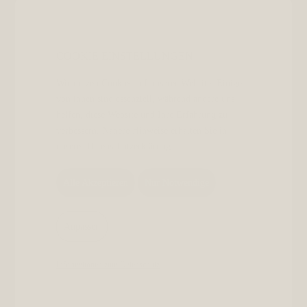
COOKIE EINSTELLUNGEN 
Wir nutzen Cookies auf unserer Website. Einige
von ihnen sind essenziell, während andere uns
helfen, diese Website und Ihre Erfahrung zu
verbessern. Nähere Hinweise erhalten Sie in
unserer Datenschutzerklärung.
Essen &
Trinken
Alle Akzeptieren
Nur Notwendige
Genussvolle
Anpassen
Halbpension
mit Produkten
Informationen zum Datenschutz
der Region